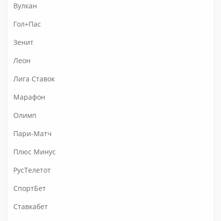
Вулкан
Гол+Пас
Зенит
Леон
Лига Ставок
Марафон
Олимп
Пари-Матч
Плюс Минус
РусТелетот
СпортБет
Ставкабет