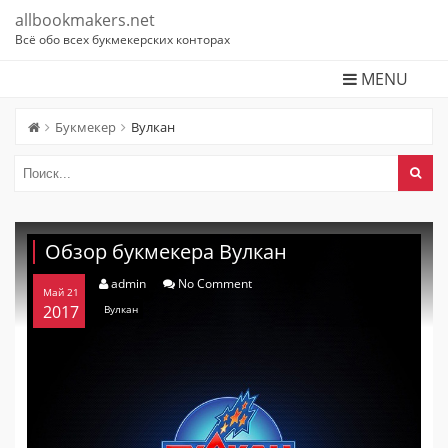
Skip
allbookmakers.net
to
content
Всё обо всех букмекерских конторах
MENU
Букмекер
Вулкан
Обзор букмекера Вулкан
admin
No Comment
Май 21
2017
Вулкан