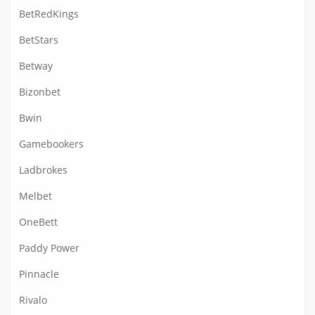
BetRedKings
BetStars
Betway
Bizonbet
Bwin
Gamebookers
Ladbrokes
Melbet
OneBett
Paddy Power
Pinnacle
Rivalo