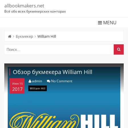
Skip
allbookmakers.net
to
content
Всё обо всех букмекерских конторах
MENU
Букмекер
William Hill
Обзор букмекера William Hill
admin
No Comment
Июн 15
2017
William Hill