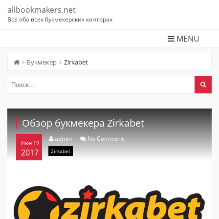
Skip
allbookmakers.net
to
content
Всё обо всех букмекерских конторах
MENU
Букмекер
Zirkabet
Обзор букмекера Zirkabet
admin
No Comment
Июн 19
2017
Zirkabet