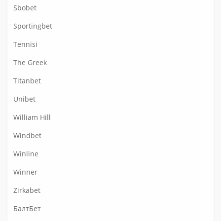
Sbobet
Sportingbet
Tennisi
The Greek
Titanbet
Unibet
William Hill
Windbet
Winline
Winner
Zirkabet
БалтБет